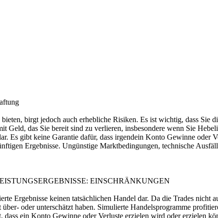
aftung
en, birgt jedoch auch erhebliche Risiken. Es ist wichtig, dass Sie dies
it Geld, das Sie bereit sind zu verlieren, insbesondere wenn Sie Hebel
. Es gibt keine Garantie dafür, dass irgendein Konto Gewinne oder Ver
ukünftigen Ergebnisse. Ungünstige Marktbedingungen, technische Ausfä
E LEISTUNGSERGEBNISSE: EINSCHRÄNKUNGEN
ierte Ergebnisse keinen tatsächlichen Handel dar. Da die Trades nicht
 über- oder unterschätzt haben. Simulierte Handelsprogramme profitier
ass ein Konto Gewinne oder Verluste erzielen wird oder erzielen könn