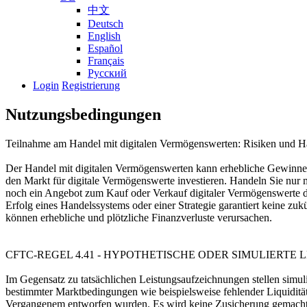
中文
Deutsch
English
Español
Français
Русский
Login
Registrierung
Nutzungsbedingungen
Teilnahme am Handel mit digitalen Vermögenswerten: Risiken und H
Der Handel mit digitalen Vermögenswerten kann erhebliche Gewinne biet
den Markt für digitale Vermögenswerte investieren. Handeln Sie nur m
noch ein Angebot zum Kauf oder Verkauf digitaler Vermögenswerte dar
Erfolg eines Handelssystems oder einer Strategie garantiert keine z
können erhebliche und plötzliche Finanzverluste verursachen.
CFTC-REGEL 4.41 - HYPOTHETISCHE ODER SIMULIERT
Im Gegensatz zu tatsächlichen Leistungsaufzeichnungen stellen simul
bestimmter Marktbedingungen wie beispielsweise fehlender Liquidität
Vergangenem entworfen wurden. Es wird keine Zusicherung gemacht, d