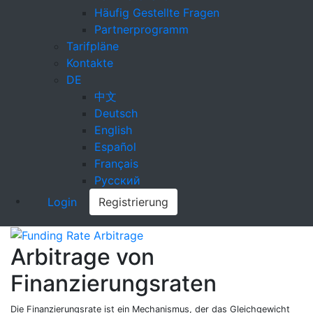
Häufig Gestellte Fragen
Partnerprogramm
Tarifpläne
Kontakte
DE
中文
Deutsch
English
Español
Français
Русский
Login
Registrierung
Arbitrage von
Finanzierungsraten
Die Finanzierungsrate ist ein Mechanismus, der das Gleichgewicht