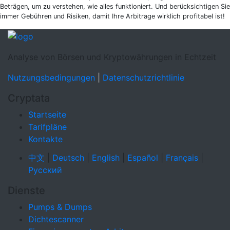
Beträgen, um zu verstehen, wie alles funktioniert. Und berücksichtigen Sie
immer Gebühren und Risiken, damit Ihre Arbitrage wirklich profitabel ist!
Analyse von Börsen und Kryptowährungen in Echtzeit
Nutzungsbedingungen
|
Datenschutzrichtlinie
Cryptata
Startseite
Tarifpläne
Kontakte
中文
|
Deutsch
|
English
|
Español
|
Français
|
Русский
Dienste
Pumps & Dumps
Dichtescanner