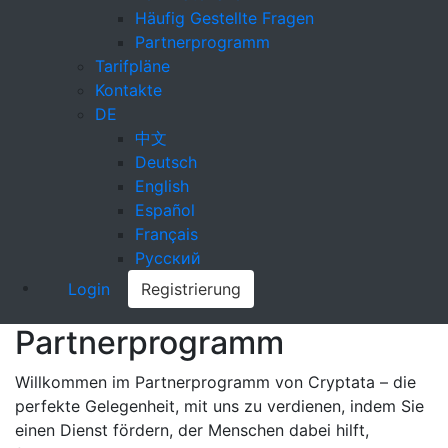
Häufig Gestellte Fragen
Partnerprogramm
Tarifpläne
Kontakte
DE
中文
Deutsch
English
Español
Français
Русский
Login
Registrierung
Partnerprogramm
Willkommen im Partnerprogramm von Cryptata – die
perfekte Gelegenheit, mit uns zu verdienen, indem Sie
einen Dienst fördern, der Menschen dabei hilft,